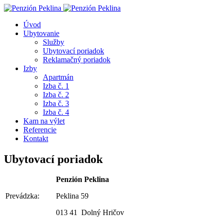
Úvod
Ubytovanie
Služby
Ubytovací poriadok
Reklamačný poriadok
Izby
Apartmán
Izba č. 1
Izba č. 2
Izba č. 3
Izba č. 4
Kam na výlet
Referencie
Kontakt
Ubytovací poriadok
Penzión Peklina
Prevádzka:
Peklina 59
013 41 Dolný Hričov