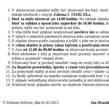
V ubytovacom zariadení môže byť ubytovaný len hosť, ktorý j
doklad totožnosti v zmysle
Zákona č. 135/82 Zb.z.
Hosť sa môže ubytovať po 14.00 hodine.
Na základe objednáv
Hosť sa odhlási a opustí izbu najneskôr do 10.00 hodiny.
Ke
pobytu, môže mu byť poskytnutá aj iná izba.
V izbe môže hosť prijímať neubytované
návštevy len
so súhlas
V izbách a ostatných priestoroch ubytovacieho zariadenie nesm
V objekte ubytovacieho zariadenia a zvlášť v izbe nie je hosťo
V celom objekte je prísny zákaz fajčenia a používania otv
V čase
od 22.00 do 06.00 hodiny
sú ubytovaní hostia povinní
Pred odchodom z izby je ubytovaný hosť povinný uzavrieť vodo
režim) a uzamknúť vstupné dvere.
Ubytovaný hosť je povinný umožniť vstup do svojej izby za úče
Za finančné prostriedky, šperky a cenné veci prevádzkova
Za poskytnuté služby je hosť povinný uhradiť cenu v súlade s 
Za škody spôsobené na majetku zariadenia zodpovedá hosť v p
V prípade nedodržania ubytovacieho poriadku je prevádzkovat
Sťažnosti hostí, prípadne návrhy na zlepšenie činnosti ubytova
V Dolnom Hričove, dňa 01.03.2015
Ján Hrazdí