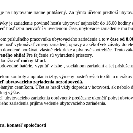
e na ubytovanie riadne prihlásený. Za týmto účelom predloží ubytovat
ky je zariadenie povinné hosťa ubytovať najneskôr do 16.00 hodiny a 
ď hosť izbu neuvoľní v uvedenom čase, ubytovacie zariadenie mu bude
om príslušného pracovníka ubytovacieho zariadenia a to
v čase od 8.0
ie hosť vykonávať zmeny zariadení, opravy a akékoľvek zásahy do elektr
m dovolené používať vlastné elektrické a plynové spotrebiče. Tento zák
oreného ohňa!
Pre fajčenie sú vyhradené priestory.
 dodržiavať
nočný kľud
.
vodné batérie, vypnúť v izbe , sociálnom zariadení a jej príslušenstv
lom kontroly a upratania izby, výmeny posteľových textílii a uterákov
teľ ubytovacieho zariadenia nezodpovedá.
platným cenníkom. Účet sa hradí vždy dopredu v hotovosti, ak nebolo 
lnej výške.
eľ ubytovacieho zariadenia oprávnený predčasne ukončiť pobyt ubyto
cieho zariadenia prijíma vedenie ubytovacieho zariadenia.
ra, konateľ spoločnosti