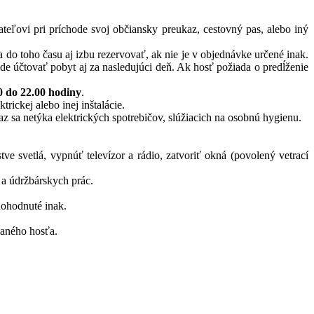
eľovi pri príchode svoj občiansky preukaz, cestovný pas, alebo iný
do toho času aj izbu rezervovať, ak nie je v objednávke určené inak.
 účtovať pobyt aj za nasledujúci deň. Ak hosť požiada o predĺženie
0 do 22.00 hodiny
.
ickej alebo inej inštalácie.
az sa netýka elektrických spotrebičov, slúžiacich na osobnú hygienu.
e svetlá, vypnúť televízor a rádio, zatvoriť okná (povolený vetrací
 a údržbárskych prác.
dohodnuté inak.
vaného hosťa.