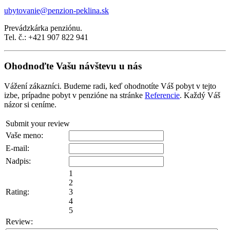
ubytovanie@penzion-peklina.sk
Prevádzkárka penziónu.
Tel. č.: +421 907 822 941
Ohodnoďte Vašu návštevu u nás
Vážení zákazníci. Budeme radi, keď ohodnotíte Váš pobyt v tejto
izbe, prípadne pobyt v penzióne na stránke
Referencie
. Každý Váš
názor si ceníme.
Submit your review
Vaše meno:
E-mail:
Nadpis:
1
2
Rating:
3
4
5
Review: