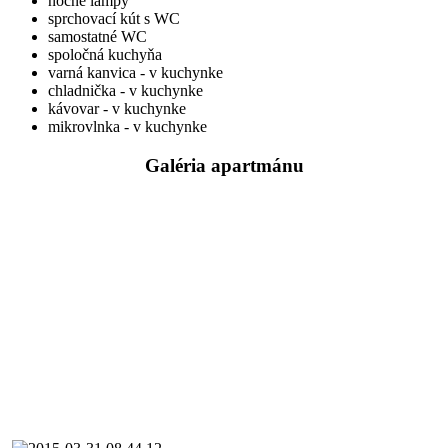
nočné lampy
sprchovací kút s WC
samostatné WC
spoločná kuchyňa
varná kanvica - v kuchynke
chladnička - v kuchynke
kávovar - v kuchynke
mikrovlnka - v kuchynke
Galéria apartmánu