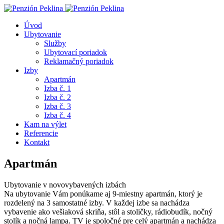
Úvod
Ubytovanie
Služby
Ubytovací poriadok
Reklamačný poriadok
Izby
Apartmán
Izba č. 1
Izba č. 2
Izba č. 3
Izba č. 4
Kam na výlet
Referencie
Kontakt
Apartmán
Ubytovanie v novovybavených izbách
N
a ubytovanie Vám ponúkame aj 9-miestny apartmán, ktorý je
rozdelený na 3 samostatné izby. V každej izbe sa nachádza
vybavenie ako vešiaková skriňa, stôl a stoličky, rádiobudík, nočný
stolík a nočná lampa. TV je spoločné pre celý apartmán a nachádza