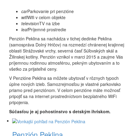
car
Parkovanie pri penzióne
wifi
Wifi v celom objekte
television
TV na izbe
leaf
Príjemné prostredie
Penzión Peklina sa nachádza v tichej dedinke Peklina
(samospráva Dolný Hričov) na rozmedzí chránenej krajinnej
oblasti Strážovské vrchy, severná časť Súľovských skál a
Žilinskej kotliny. Penzión vznikol v marci 2015 a zaujme Vás
príjemnou rodinnou atmosférou, pekným ubytovaním a to
všetko za prijateľné ceny.
V Penzióne Peklina sa môžete ubytovať v rôznych typoch
úplne nových izieb. Samozrejmosťou je vlastné parkovisko
priamo pred penziónom. V celom penzióne máte možnosť
pripojiť sa na internet prostredníctvom bezplatného WiFi
pripojenia.
Súčasťou je aj pohostinstvo s detským ihriskom.
Penzión Peklina