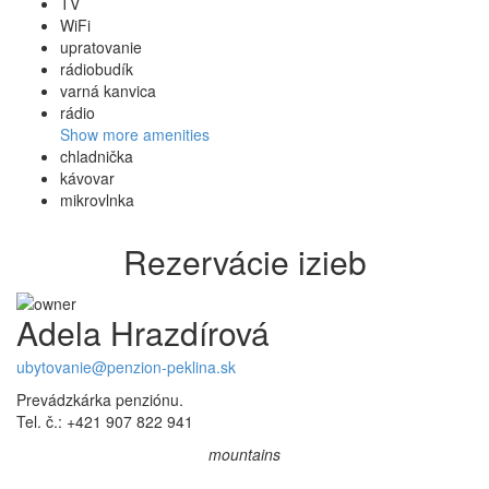
TV
WiFi
upratovanie
rádiobudík
varná kanvica
rádio
Show more amenities
chladnička
kávovar
mikrovlnka
Rezervácie izieb
Adela Hrazdírová
ubytovanie@penzion-peklina.sk
Prevádzkárka penziónu.
Tel. č.: +421 907 822 941
mountains